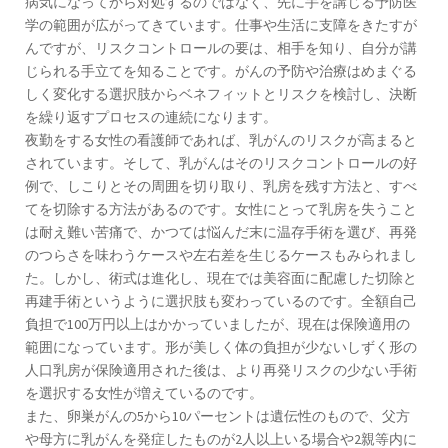
病気になってから対処するのではなく、先に手を講じる予防医
学の範囲が広がってきています。仕事や生活に支障をきたすが
んですが、リスクコントロールの要は、相手を知り、自分が講
じられる手立てを知ることです。がんの予防や治療はめまぐる
しく変化する選択肢からベネフィットとリスクを検討し、決断
を繰り返すプロセスの連続になります。
夜勤をする女性の看護師であれば、乳がんのリスクが高まると
されています。そして、乳がんはそのリスクコントロールの好
例で、しこりとその周囲を切り取り、乳房を残す方法と、すべ
てを切除する方法があるのです。女性にとって乳房を失うこと
は耐え難い苦痛で、かつては悩んだ末に温存手術を選び、再発
のつらさを味わうケースや左右差を生じるケースもみられまし
た。しかし、術式は進化し、現在では美容面に配慮した切除と
再建手術というように選択肢も変わっているのです。全額自己
負担で100万円以上はかかっていましたが、現在は保険適用の
範囲になっています。形が美しく体の負担が少ないしずく形の
人口乳房が保険適用された後は、より再発リスクの少ない手術
を選択する女性が増えているのです。
また、卵巣がんの5から10パーセントは遺伝性のもので、父方
や母方に乳がんを発症したものが2人以上いる場合や2親等内に