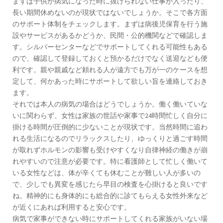
まずは子供が病気になった時に抜けられない仕事が入ったり、
長い期間休めないのが現状ではないでしょうか。そこで各方面
のサポート体制をチェックします。まずは病後児保育を行う施
設やサービスがあるかどうか、民間・公的機関などで確認しま
す。シルバーセンターなどでサポートしてくれる可能性もある
ので、確認して登録しておくと預かるだけでなく送迎なども便
利です。親や親戚など頼れる人が遠方でも万が一のケースを想
定して、何かあった時にサポートして欲しい旨を連絡しておき
ます。
それでは本人の病気の場合はどうでしょうか。働く働いていな
いに関わらず、女性は家族の世話や家事で24時間忙しく自分に
掛ける時間が圧倒的に少ないことが現状です。当然時間に追わ
れる生活になるのでリラックスしたり、ゆっくりと過ごす時間
が取れずホルモンの影響も受けやすくなり自律神経の働きが崩
れやすいので注意が必要です。特に看護師として忙しく働いて
いる女性などは、体が辛くても休むことが難しい人が多いの
で、少しでも異変を感じたら早目の検査を心掛けると良いです
ね。精神的にも身体的にも総合的に診てもらえる女性外来など
が近くにあれば利用すると安心です。
病気で家事ができない時にサポートしてくれる家族がいない場